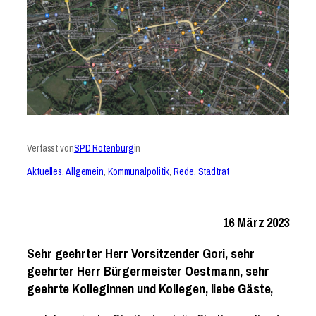
Verfasst von
SPD Rotenburg
in
Aktuelles
, 
Allgemein
, 
Kommunalpolitik
, 
Rede
, 
Stadtrat
16 März 2023
Sehr geehrter Herr Vorsitzender Gori, sehr
geehrter Herr Bürgermeister Oestmann, sehr
geehrte Kolleginnen und Kollegen, liebe Gäste,