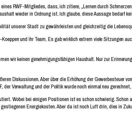
e eines RWF-Mitgliedes, dass, ich zitiere, „Lernen durch Schmerzen
ushalt wieder in Ordnung ist. Ich glaube, diese Aussage bedarf k
bilität unserer Stadt zu gewährleisten und gleichzeitig die Lebensq
-Koeppen und ihr Team. Es gab wirklich extrem viele Sitzungen auc
ommen wir keinen genehmigungsfähigen Haushalt. Nur zur Erinnerung
ößeren Diskussionen. Aber über die Erhöhung der Gewerbesteuer von
WF, der Verwaltung und der Politik wurde noch einmal neu gerechn
tiert. Wobei bei einigen Positionen ist es schon schwierig. Schon 
gestiegenen Energiekosten. Aber da ist noch Luft drin, dies in Zuk