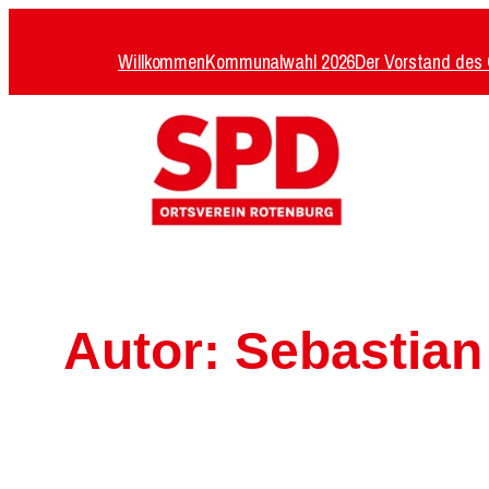
Zum
Inhalt
Willkommen
Kommunalwahl 2026
Der Vorstand des 
springen
Autor:
Sebastian