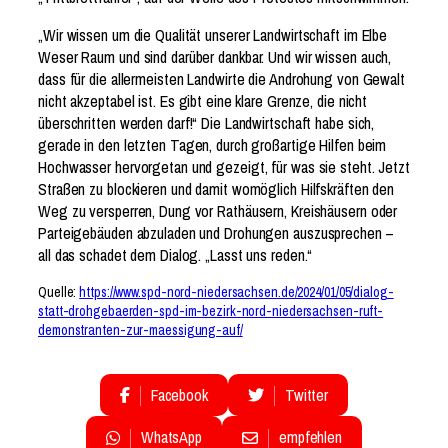
„Wir wissen um die Qualität unserer Landwirtschaft im Elbe
Weser Raum und sind darüber dankbar. Und wir wissen auch,
dass für die allermeisten Landwirte die Androhung von Gewalt
nicht akzeptabel ist. Es gibt eine klare Grenze, die nicht
überschritten werden darf!“ Die Landwirtschaft habe sich,
gerade in den letzten Tagen, durch großartige Hilfen beim
Hochwasser hervorgetan und gezeigt, für was sie steht. Jetzt
Straßen zu blockieren und damit womöglich Hilfskräften den
Weg zu versperren, Dung vor Rathäusern, Kreishäusern oder
Parteigebäuden abzuladen und Drohungen auszusprechen –
all das schadet dem Dialog. „Lasst uns reden.“
Quelle:
https://www.spd-nord-niedersachsen.de/2024/01/05/dialog-
statt-drohgebaerden-spd-im-bezirk-nord-niedersachsen-ruft-
demonstranten-zur-maessigung-auf/
Facebook
Twitter
WhatsApp
empfehlen