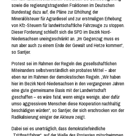
sowie die regierungstragenden Fraktionen im Deutschen
Bundestag dazu auf, die Pläne zur Erhöhung der
Mineralölsteuer für Agrardiesel und zur erstmaligen Erhebung
von Kfz-Steuern für landwirtschaftliche Fahrzeuge zu stoppen.
Dieser Forderung schließt sich die SPD im Bezirk Nord-
Niedersachsen uneingeschränkt an. „Im Gegenzug muss es
nun aber auch zu einem Ende der Gewalt und Hetze kommen“,
so Santjer.
Protest sei im Rahmen der Regeln des gesellschaftlichen
Miteinanders selbstverständlich ein probates Mittel – aber
eben nur im Rahmen der demokratischen Regeln. „Wir haben
hier im Bezirk Nord-Niedersachsen in den vergangenen Jahren
eine gute gemeinsame Basis mit der Landwirtschaft
geschaffen – es wäre fatal, wenn einige wenige, aber dafür
umso aggressivere Menschen diese Kooperation nachhaltig
beschädigen würden“, so Santjer, der sich erschrocken von der
Radikalisierung einiger der Akteure zeigt.
Dabei sei es unerträglich, dass demokratiefeindliche
„Trittbrettfahrer“, auf der Welle des Protestes mitschwimmen.